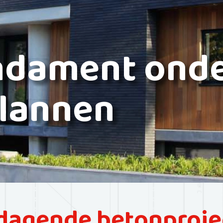
ndament ond
lannen