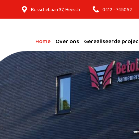
Bosschebaan 37, Heesch
0412 - 745052
Home
Over ons
Gerealiseerde projec