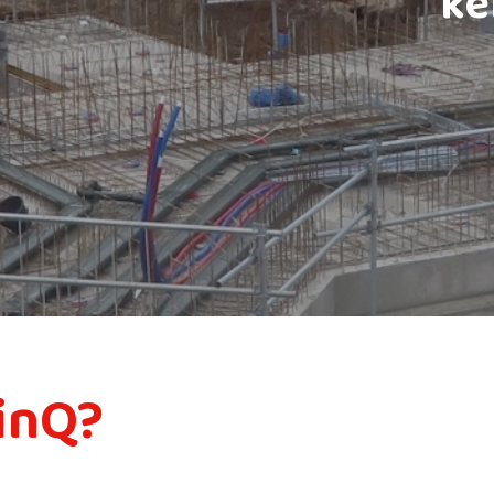
ke
inQ?