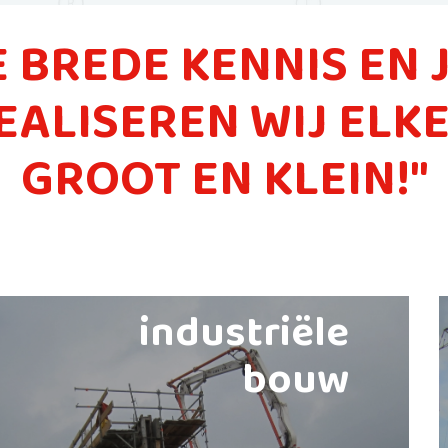
 BREDE KENNIS EN
EALISEREN WIJ ELK
GROOT EN KLEIN!"
industriële
bouw