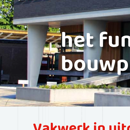
het fu
bouwp