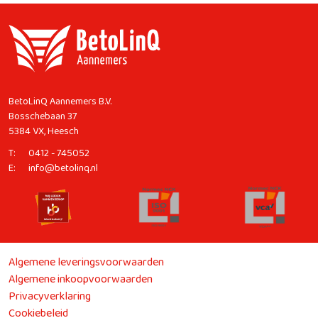
BetoLinQ Aannemers B.V.
Bosschebaan 37
5384 VX, Heesch
T:
0412 - 745052
E:
info@betolinq.nl
Algemene leveringsvoorwaarden
Algemene inkoopvoorwaarden
Privacyverklaring
Cookiebeleid