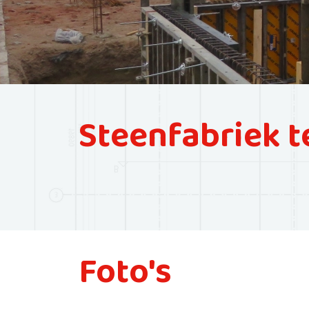
Steenfabriek t
Foto's