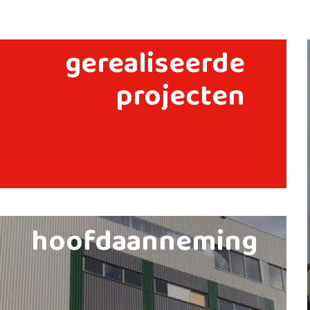
gerealiseerde
projecten
hoofdaanneming