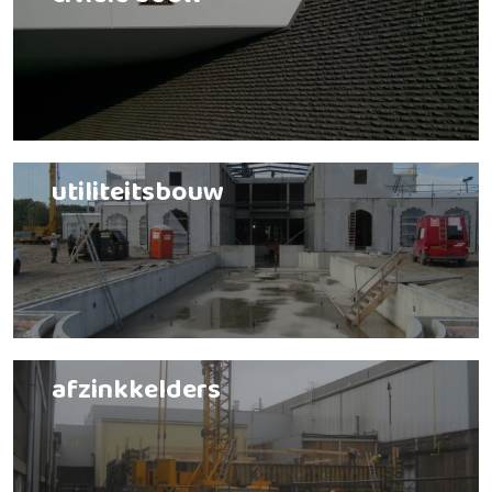
civiele bouw
utiliteitsbouw
afzinkkelders