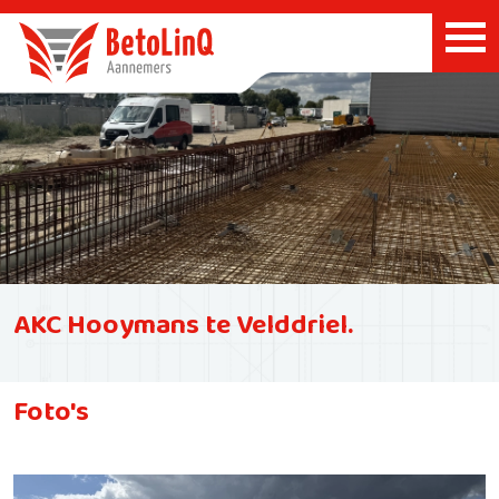
AKC Hooymans te Velddriel.
Foto's