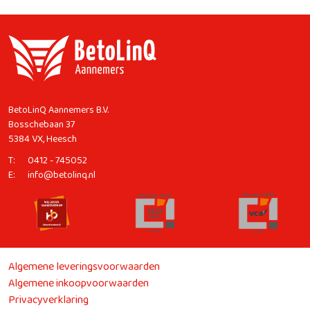
BetoLinQ Aannemers B.V.
Bosschebaan 37
5384 VX, Heesch
T:
0412 - 745052
E:
info@betolinq.nl
Algemene leveringsvoorwaarden
Algemene inkoopvoorwaarden
Privacyverklaring