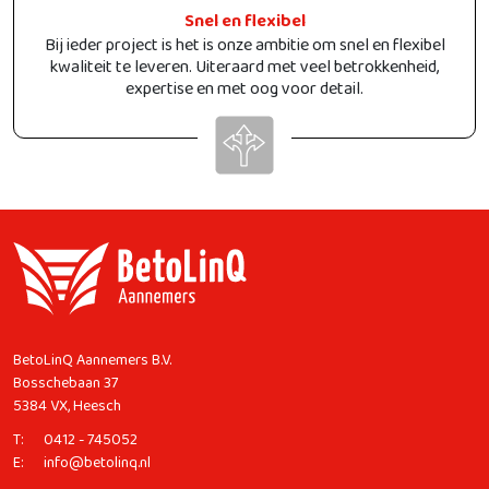
Snel en flexibel
Bij ieder project is het is onze ambitie om snel en flexibel
kwaliteit te leveren. Uiteraard met veel betrokkenheid,
expertise en met oog voor detail.
BetoLinQ Aannemers B.V.
Bosschebaan 37
5384 VX, Heesch
T:
0412 - 745052
E:
info@betolinq.nl