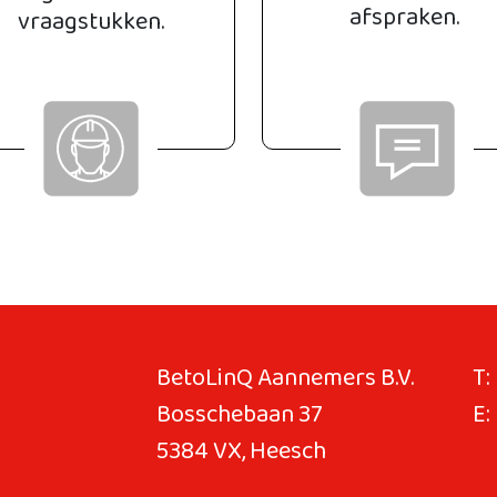
afspraken.
vraagstukken.
BetoLinQ Aannemers B.V.
T:
Bosschebaan 37
E:
5384 VX, Heesch