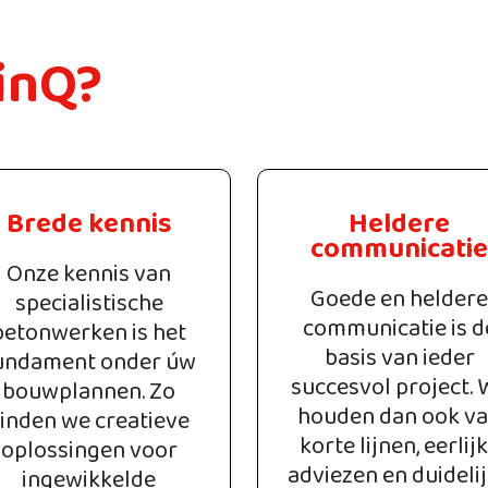
inQ?
Brede kennis
Heldere
communicatie
Onze kennis van
Goede en heldere
specialistische
communicatie is d
betonwerken is het
basis van ieder
undament onder úw
succesvol project. 
bouwplannen. Zo
houden dan ook v
inden we creatieve
korte lijnen, eerlij
oplossingen voor
adviezen en duideli
ingewikkelde