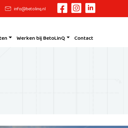
info@betolinq.nl
ten
Werken bij BetoLinQ
Contact