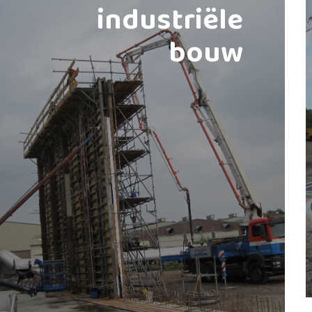
industriële
bouw