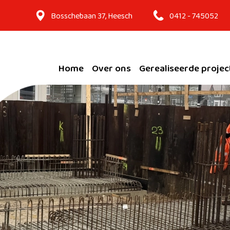
Bosschebaan 37, Heesch
0412 - 745052
Home
Over ons
Gerealiseerde projec