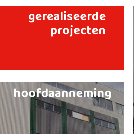
gerealiseerde
projecten
hoofdaanneming