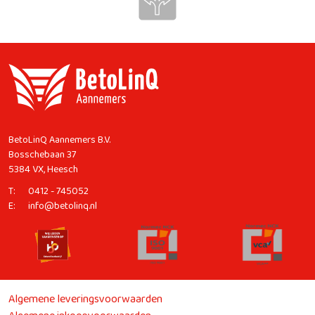
BetoLinQ Aannemers B.V.
Bosschebaan 37
5384 VX, Heesch
T:
0412 - 745052
E:
info@betolinq.nl
Algemene leveringsvoorwaarden