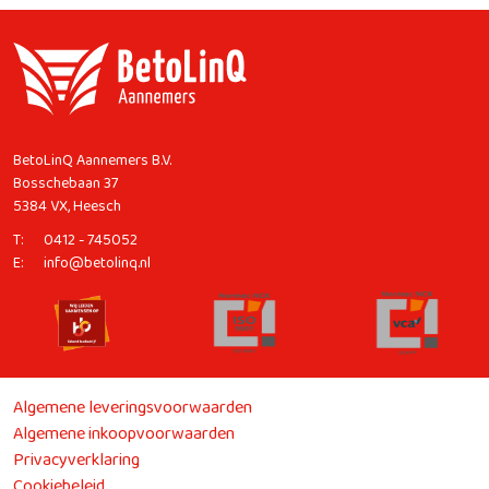
BetoLinQ Aannemers B.V.
Bosschebaan 37
5384 VX, Heesch
T:
0412 - 745052
E:
info@betolinq.nl
Algemene leveringsvoorwaarden
Algemene inkoopvoorwaarden
Privacyverklaring