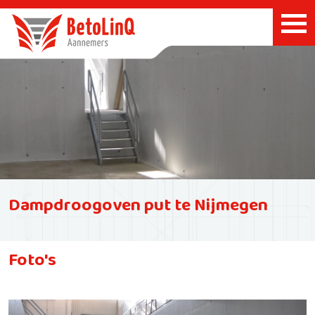
Dampdroogoven put te Nijmegen
Foto's