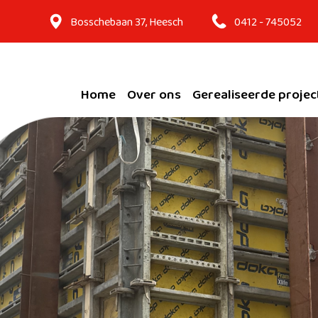
Bosschebaan 37, Heesch
0412 - 745052
Home
Over ons
Gerealiseerde projec