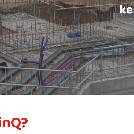
ke
inQ?