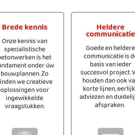
Brede kennis
Heldere
communicatie
Onze kennis van
Goede en heldere
specialistische
communicatie is d
betonwerken is het
basis van ieder
undament onder úw
succesvol project. 
bouwplannen. Zo
houden dan ook v
inden we creatieve
korte lijnen, eerlij
oplossingen voor
adviezen en duideli
ingewikkelde
afspraken.
vraagstukken.