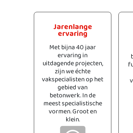
Jarenlange
ervaring
Met bijna 40 jaar
ervaring in
uitdagende projecten,
f
zijn we échte
vakspecialisten op het
v
gebied van
betonwerk. In de
meest specialistische
vormen. Groot en
klein.