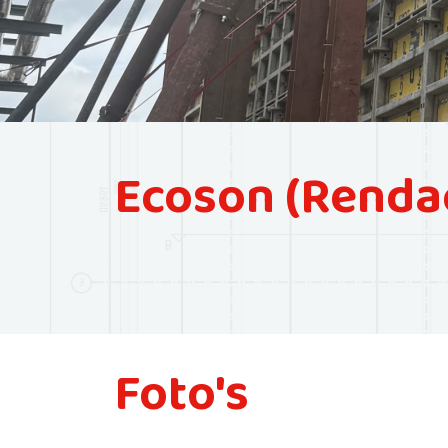
Ecoson (Rendac
Foto's