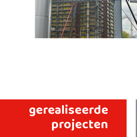
gerealiseerde
projecten