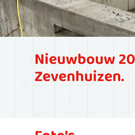
Nieuwbouw 20k
Zevenhuizen.