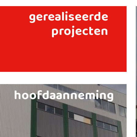
gerealiseerde
projecten
hoofdaanneming