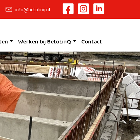
info@betolinq.nl
ten
Werken bij BetoLinQ
Contact