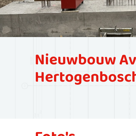
Nieuwbouw Ava
Hertogenbosch