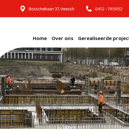
Bosschebaan 37, Heesch
0412 - 745052
Home
Over ons
Gerealiseerde projec