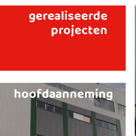
gerealiseerde
projecten
hoofdaanneming