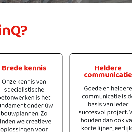
inQ?
Brede kennis
Heldere
communicatie
Onze kennis van
Goede en heldere
specialistische
communicatie is d
betonwerken is het
basis van ieder
undament onder úw
succesvol project. 
bouwplannen. Zo
houden dan ook v
inden we creatieve
korte lijnen, eerlij
oplossingen voor