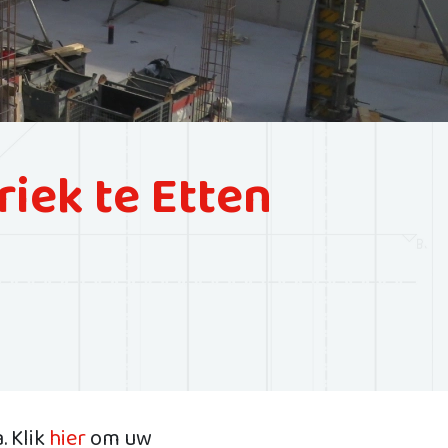
iek te Etten
. Klik
hier
om uw