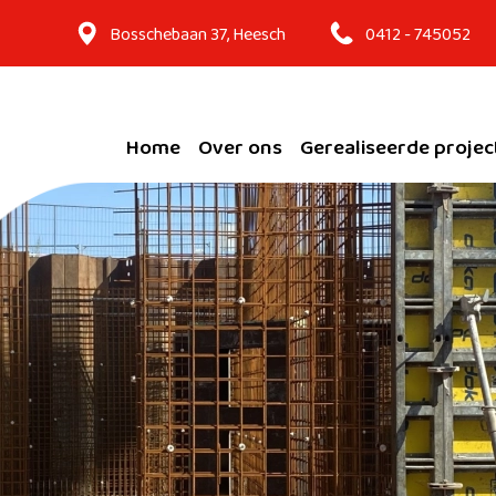
Bosschebaan 37, Heesch
0412 - 745052
Home
Over ons
Gerealiseerde projec