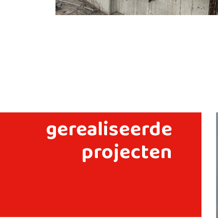
gerealiseerde
projecten