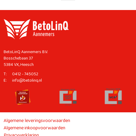
BetoLinQ Aannemers B.V.
Bosschebaan 37
5384 VX, Heesch
T:
0412 - 745052
E:
info@betolinq.nl
Algemene leveringsvoorwaarden
Algemene inkoopvoorwaarden