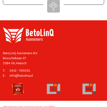
BetoLinQ Aannemers B.V.
Bosschebaan 37
5384 VX, Heesch
T:
0412 - 745052
E:
info@betolinq.nl