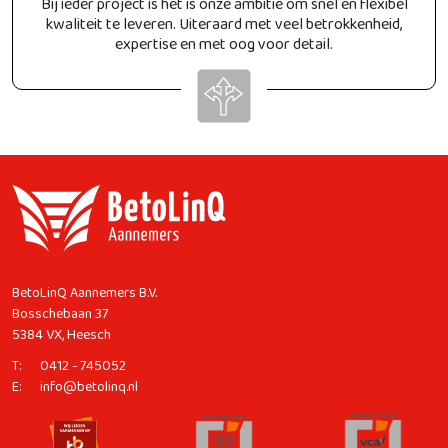
Bij ieder project is het is onze ambitie om snel en flexibel
kwaliteit te leveren. Uiteraard met veel betrokkenheid,
expertise en met oog voor detail.
BetoLinQ Aannemers B.V.
Bosschebaan 37
5384 VX, Heesch
T:
0412 - 745052
E:
info@betolinq.nl