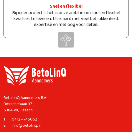
Snel en flexibel
Bij ieder project is het is onze ambitie om snel en flexibel
kwaliteit te leveren. Uiteraard met veel betrokkenheid,
expertise en met oog voor detail.
BetoLinQ Aannemers B.V.
Bosschebaan 37
5384 VX, Heesch
T:
0412 - 745052
E:
info@betolinq.nl