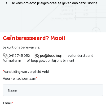
De kans om echt je eigen draai te geven aan deze functie.
Geïnteresseerd? Mooi!
Je kunt ons bereiken via:
0412 745 052
po@betolinq.nl
vul onderstaand
formulier in of loop gewoon bij ons binnen!
*
Aanduiding van verplicht veld.
Voor- en achternaam
*
Email
*