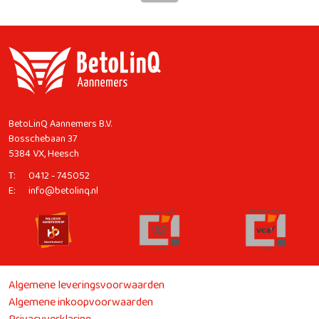
BetoLinQ Aannemers B.V.
Bosschebaan 37
5384 VX, Heesch
T:
0412 - 745052
E:
info@betolinq.nl
Algemene leveringsvoorwaarden
Algemene inkoopvoorwaarden